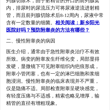
列腺切除术，由于射精管的开口的前列腺窝
内，排尿时的尿流压力可将尿液逆流进射精
管，而且前列腺切除术后8-12周内，尿液中常
含有一定数量的细菌。
相关阅读：新乡阳光
医院好吗？预防附睾炎的方法有哪些？
二、慢性附睾炎的病因
医生介绍，通常由于急性附睾炎治疗不有效
所致。病变的附睾发生纤维化变，局部显得
发硬，显微镜下可见附睾组织内疤痕形成，
附睾小管闭塞，也有一定的淋巴细胞和浆细
胞浸润。慢性附睾炎的临床表现并不严重，
仅是隐痛不适。局部检查附睾呈硬块感觉，
有轻度压痛与不适感，精索也略见增厚，输
精管的直径有增粗现象。