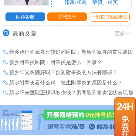
印象:和蔼、亲切、踏实
问诊客服
预约挂号
话
一键拨打热线电话
最新文章
更多>>
新乡治疗附睾炎比较好的医院：导致附睾炎的常见原因
有哪些？
新乡附睾炎医院：附睾炎是怎么一回事？
新乡阳光医院好吗？预防附睾炎的方法有哪些？
新乡附睾炎看什么科：发生附睾炎的原因是什么？
新乡阳光医院正规吗多少钱？男同胞附睾炎症状表现都
有什么？