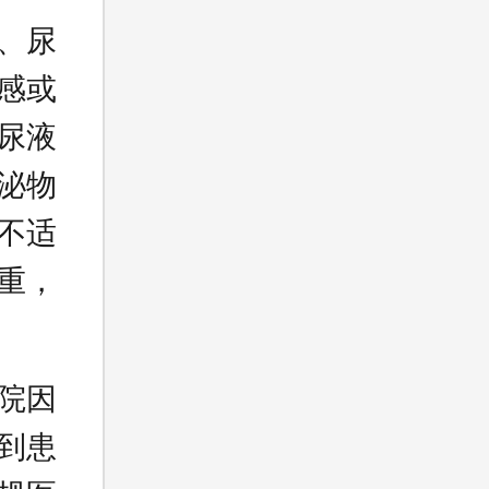
、尿
感或
尿液
泌物
不适
重，
院因
到患