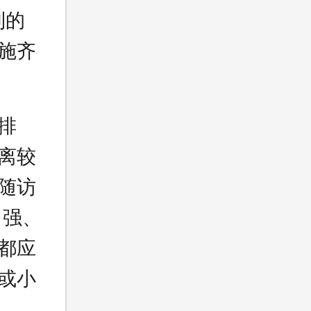
到的
施齐
排
离较
随访
力强、
都应
或小