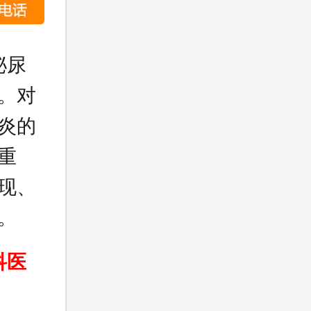
泌尿
。对
炎的
重
现、
。
科医