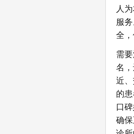
人为
服务
全，
需要
名，
近、
的患
口碑
确保
诊所