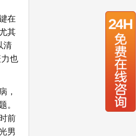
键在
尤其
以清
疫力也
病，
题。
时前
光男