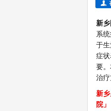
新乡
系统
于生
症状
要。
治疗
新乡
院」