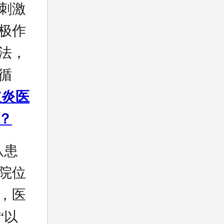
刺激
极作
法，
循
道炎医
？
从患
院位
，医
“以