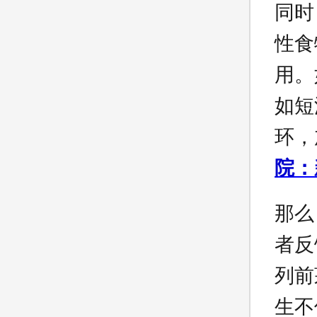
同时
性食
用。
如短
环，
院：
那么
者反
列前
生不