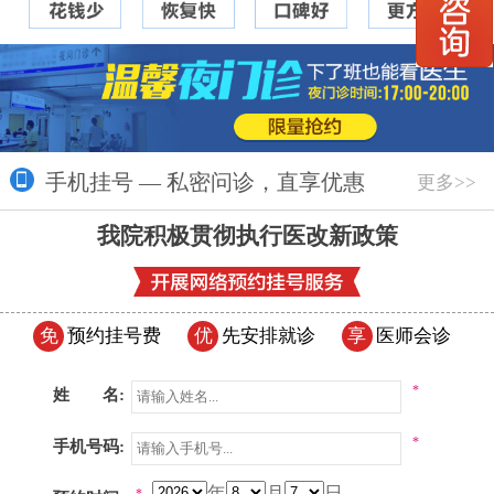
手机挂号 — 私密问诊，直享优惠
更多>>
我院积极贯彻执行医改新政策
免
预约挂号费
优
先安排就诊
享
医师会诊
*
姓 名:
*
手机号码:
年
月
日