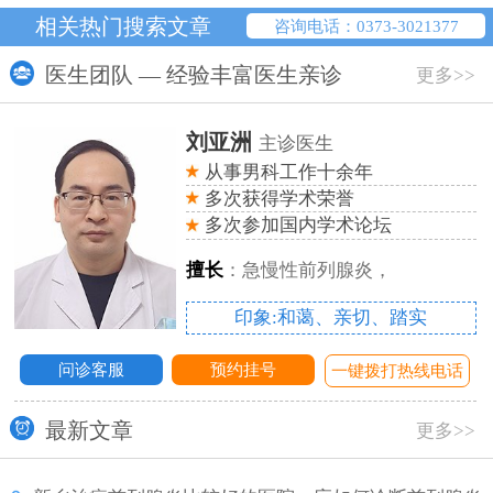
相关热门搜索文章
咨询电话：0373-3021377
医生团队 — 经验丰富医生亲诊
更多>>
刘亚洲
主诊医生
从事男科工作十余年
多次获得学术荣誉
多次参加国内学术论坛
擅长
：急慢性前列腺炎，
印象:和蔼、亲切、踏实
问诊客服
预约挂号
话
一键拨打热线电话
最新文章
更多>>