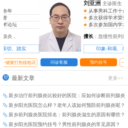
刘亚洲
主诊医生
从事男科工作十余年
多次获得学术荣誉
多次参加国内学术论坛
擅长
：急慢性前列腺炎，
印象:和蔼、亲切、踏实
问诊客服
预约挂号
话
一键拨打热线电话
最新文章
更多>>
新乡治疗前列腺炎比较好的医院：应如何诊断前列腺炎
增生？
新乡阳光医院怎么样？老年人该如何预防前列腺炎呢？
新乡前列腺炎医院排名：前列腺炎滋生的原因有哪些？
新乡阳光医院预约挂号？男性前列腺炎的常见原因？