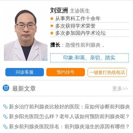
刘亚洲
主诊医生
从事男科工作十余年
多次获得学术荣誉
多次参加国内学术论坛
擅长
：急慢性前列腺炎，
印象:和蔼、亲切、踏实
问诊客服
预约挂号
话
一键拨打热线电话
最新文章
更多>>
新乡治疗前列腺炎比较好的医院：应如何诊断前列腺炎
增生？
新乡阳光医院怎么样？老年人该如何预防前列腺炎呢？
新乡前列腺炎医院排名：前列腺炎滋生的原因有哪些？