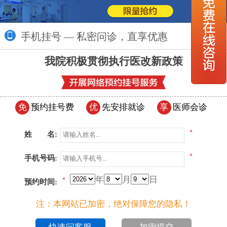
手机挂号 — 私密问诊，直享优惠
更多>>
我院积极贯彻执行医改新政策
免
预约挂号费
优
先安排就诊
享
医师会诊
*
姓 名:
*
手机号码:
年
月
日
*
预约时间:
注：本网站已加密，绝对保障您的隐私！