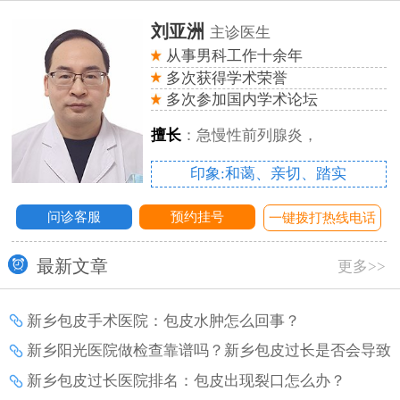
刘亚洲
主诊医生
从事男科工作十余年
多次获得学术荣誉
多次参加国内学术论坛
擅长
：急慢性前列腺炎，
印象:和蔼、亲切、踏实
问诊客服
预约挂号
话
一键拨打热线电话
最新文章
更多>>
新乡包皮手术医院：包皮水肿怎么回事？
新乡阳光医院做检查靠谱吗？新乡包皮过长是否会导致
早泄？
新乡包皮过长医院排名：包皮出现裂口怎么办？