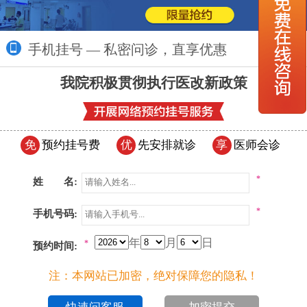
手机挂号 — 私密问诊，直享优惠
更多>>
我院积极贯彻执行医改新政策
免
预约挂号费
优
先安排就诊
享
医师会诊
*
姓 名:
*
手机号码:
年
月
日
*
预约时间:
注：本网站已加密，绝对保障您的隐私！