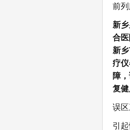
前列
新乡
合医
新乡
疗仪
障，
复健
误区
引起