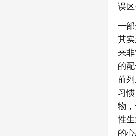
误区
一部
其实
来非
的配
前列
习惯
物，
性生
的心