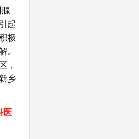
列腺
引起
积极
解。
区，
新乡
科医