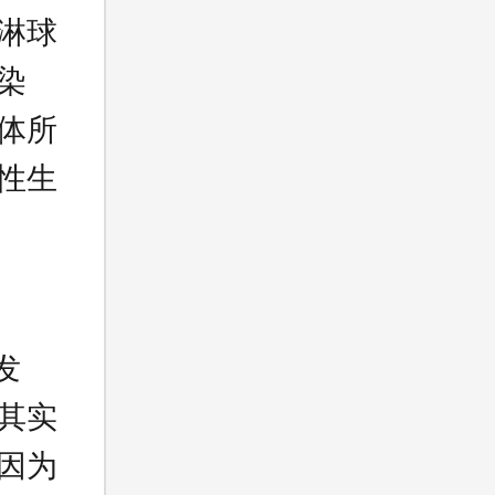
淋球
染
体所
性生
发
其实
因为