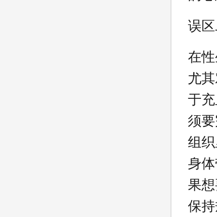
误区
在性
尤其
于充
须要
组织
身体
果想
保持