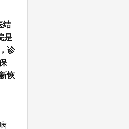
医结
院是
，诊
保
新恢
病