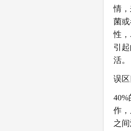
情，
菌或
性，
引起
活。
误区
40
作，
之间