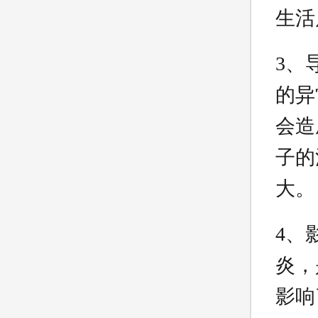
生活
3、
的异
会造
子的
大。
4、
炎，
影响