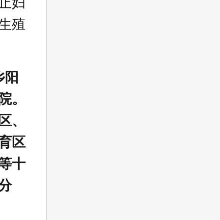
止妇
生殖
乡阳
院。
区、
育区
等十
分