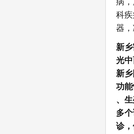
病，
科疾
器，
新乡
光中
新乡
功能
、生
多个
诊，