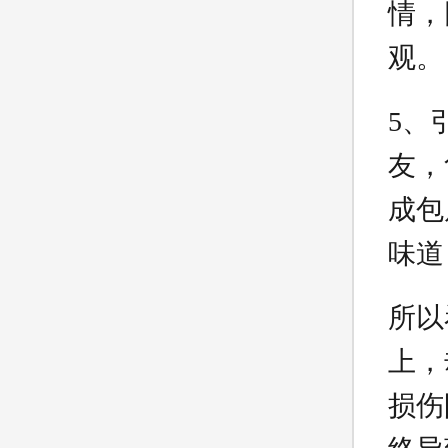
情，
观。
5、
友，
成包
味道
所以
上，
损伤