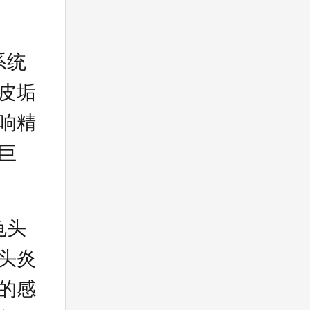
系统
皮垢
响精
巨
龟头
头炎
的感