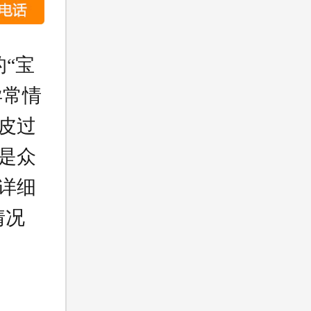
“宝
异常情
皮过
是众
详细
情况