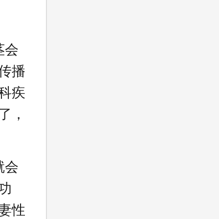
茎会
传播
科疾
了，
就会
功
妻性