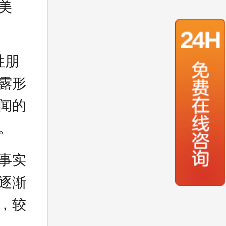
美
性朋
露形
闻的
。
事实
逐渐
，较