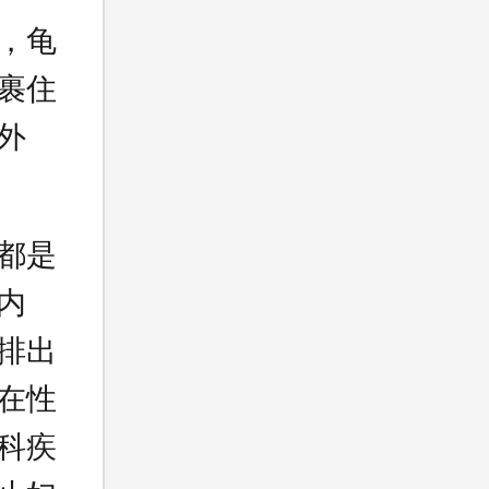
，龟
裹住
外
都是
内
排出
在性
科疾