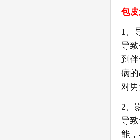
包皮
1、
导致
到伴
病的
对男
2、
导致
能，