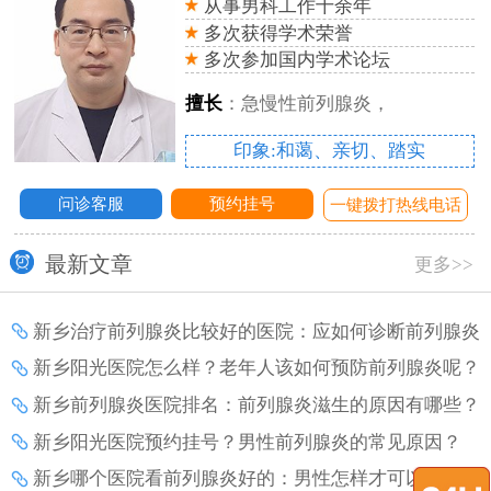
从事男科工作十余年
多次获得学术荣誉
多次参加国内学术论坛
擅长
：急慢性前列腺炎，
印象:和蔼、亲切、踏实
问诊客服
预约挂号
话
一键拨打热线电话
最新文章
更多>>
新乡治疗前列腺炎比较好的医院：应如何诊断前列腺炎
增生？
新乡阳光医院怎么样？老年人该如何预防前列腺炎呢？
新乡前列腺炎医院排名：前列腺炎滋生的原因有哪些？
新乡阳光医院预约挂号？男性前列腺炎的常见原因？
新乡哪个医院看前列腺炎好的：男性怎样才可以避免前