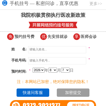
手机挂号 — 私密问诊，直享优惠
更多>>
我院积极贯彻执行医改新政策
免
预约挂号费
优
先安排就诊
享
医师会诊
*
姓 名:
*
手机号码:
年
月
日
*
预约时间:
注：本网站已加密，绝对保障您的隐私！
加密提交