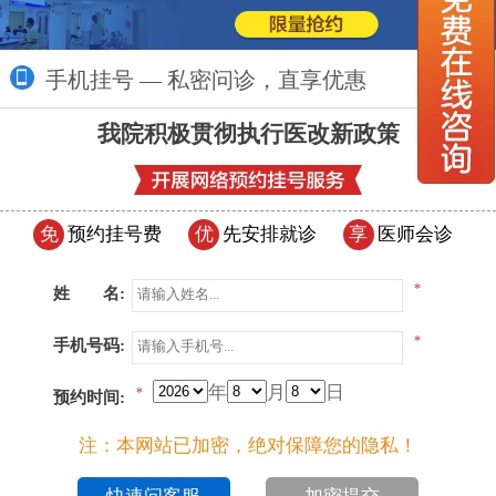
手机挂号 — 私密问诊，直享优惠
更多>>
我院积极贯彻执行医改新政策
免
预约挂号费
优
先安排就诊
享
医师会诊
*
姓 名:
*
手机号码:
年
月
日
*
预约时间:
注：本网站已加密，绝对保障您的隐私！