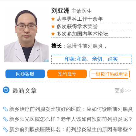
刘亚洲
主诊医生
从事男科工作十余年
多次获得学术荣誉
多次参加国内学术论坛
擅长
：急慢性前列腺炎，
印象:和蔼、亲切、踏实
问诊客服
预约挂号
话
一键拨打热线电话
最新文章
更多>>
新乡治疗前列腺炎比较好的医院：应如何诊断前列腺炎
增生？
新乡阳光医院怎么样？老年人该如何预防前列腺炎呢？
新乡前列腺炎医院排名：前列腺炎滋生的原因有哪些？