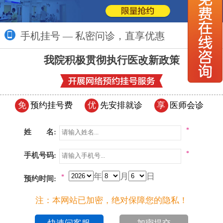
手机挂号 — 私密问诊，直享优惠
更多>>
我院积极贯彻执行医改新政策
免
预约挂号费
优
先安排就诊
享
医师会诊
*
姓 名:
*
手机号码:
年
月
日
*
预约时间:
注：本网站已加密，绝对保障您的隐私！