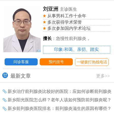
刘亚洲
主诊医生
从事男科工作十余年
多次获得学术荣誉
多次参加国内学术论坛
擅长
：急慢性前列腺炎，
印象:和蔼、亲切、踏实
问诊客服
预约挂号
话
一键拨打热线电话
最新文章
更多>>
新乡治疗前列腺炎比较好的医院：应如何诊断前列腺炎
增生？
新乡阳光医院怎么样？老年人该如何预防前列腺炎呢？
新乡前列腺炎医院排名：前列腺炎滋生的原因有哪些？