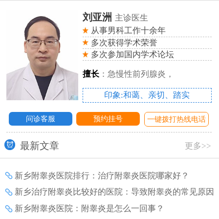
刘亚洲
主诊医生
从事男科工作十余年
多次获得学术荣誉
多次参加国内学术论坛
擅长
：急慢性前列腺炎，
印象:和蔼、亲切、踏实
问诊客服
预约挂号
话
一键拨打热线电话
最新文章
更多>>
新乡附睾炎医院排行：治疗附睾炎医院哪家好？
新乡治疗附睾炎比较好的医院：导致附睾炎的常见原因
有哪些？
新乡附睾炎医院：附睾炎是怎么一回事？