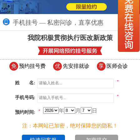
手机挂号 — 私密问诊，直享优惠
更多>>
我院积极贯彻执行医改新政策
免
预约挂号费
优
先安排就诊
享
医师会诊
*
姓 名:
*
手机号码:
年
月
日
*
预约时间:
注：本网站已加密，绝对保障您的隐私！