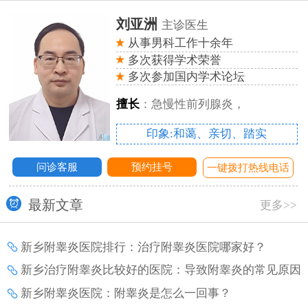
刘亚洲
主诊医生
从事男科工作十余年
多次获得学术荣誉
多次参加国内学术论坛
擅长
：急慢性前列腺炎，
印象:和蔼、亲切、踏实
问诊客服
预约挂号
话
一键拨打热线电话
最新文章
更多>>
新乡附睾炎医院排行：治疗附睾炎医院哪家好？
新乡治疗附睾炎比较好的医院：导致附睾炎的常见原因
有哪些？
新乡附睾炎医院：附睾炎是怎么一回事？