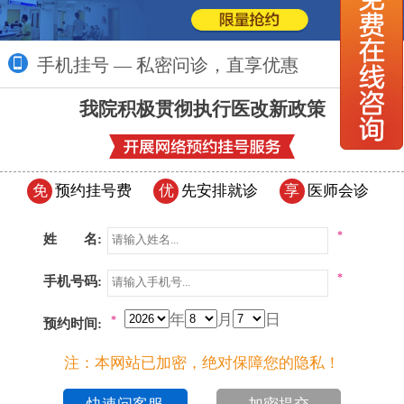
手机挂号 — 私密问诊，直享优惠
更多>>
我院积极贯彻执行医改新政策
免
预约挂号费
优
先安排就诊
享
医师会诊
*
姓 名:
*
手机号码:
年
月
日
*
预约时间:
注：本网站已加密，绝对保障您的隐私！