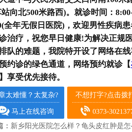
车站向北500米路西)。就诊时间：8:00
:00(全年无假日医院)，欢迎男性疾病
诊治疗，祝您早日健康!为解决正规
排队的难题，我院特开设了网络在线
预约诊的绿色通道，网络预约就诊【
】享受优先接待。
章太难懂？太复杂?
不想打字?点击拨打
马上在线咨询
0373-302137
篇：
新乡阳光医院怎么样？龟头皮红肿是怎