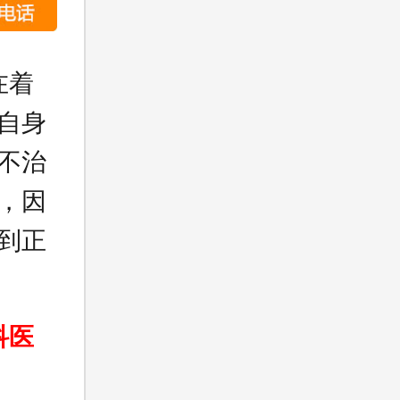
在着
自身
不治
，因
到正
科医