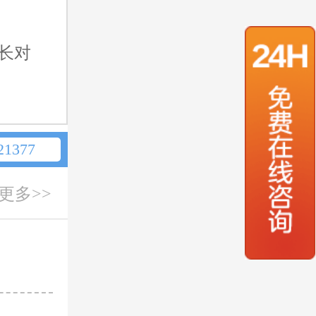
长对
1377
更多>>
刘亚洲
主诊
从事男科工
多次获得学