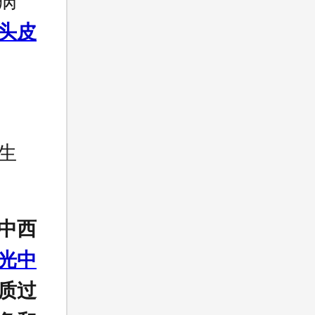
病
头皮
生
中西
光中
质过