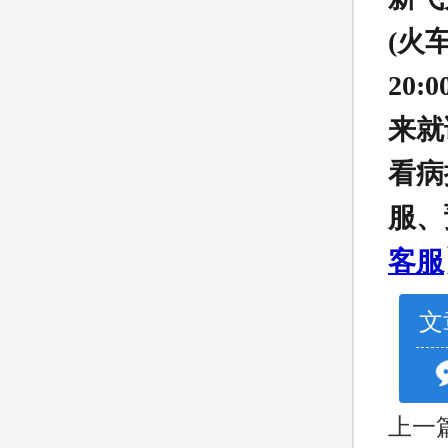
(火
20
来就
看病
服、
客服
文
上一