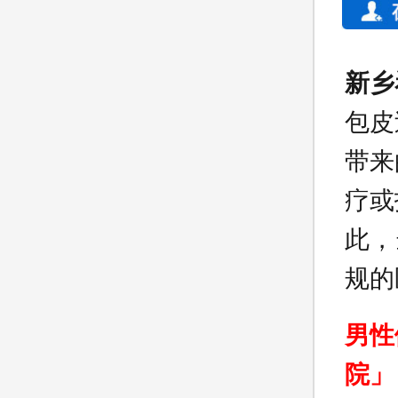
新乡
包皮
带来
疗或
此，
规的
男性
院」