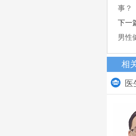
事？
下一
男性
相
医
刘亚洲
主诊医生
从事男科工作十余年
多次获得学术荣誉