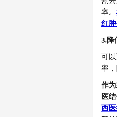
割去
率。
红肿
3.
可以
率，
作为
医结
西医