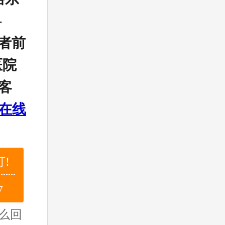
-
患者前
医院
客
在线
!
7
么回