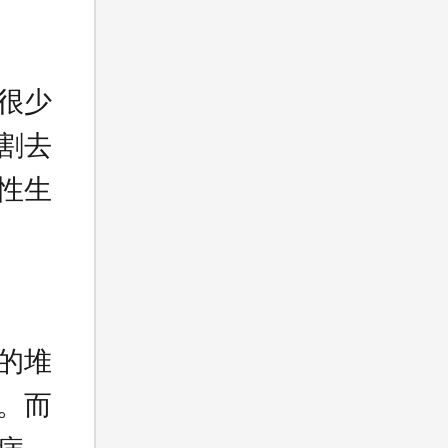
很少
割去
性生
的堆
。而