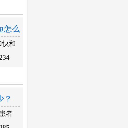
短怎么
加快和
234
少？
患者
285