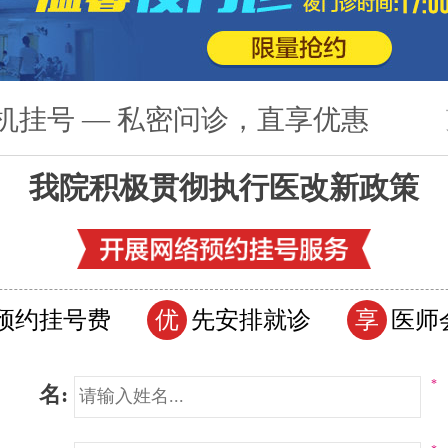
机挂号 — 私密问诊，直享优惠
我院积极贯彻执行医改新政策
预约挂号费
优
先安排就诊
享
医师
*
 名: