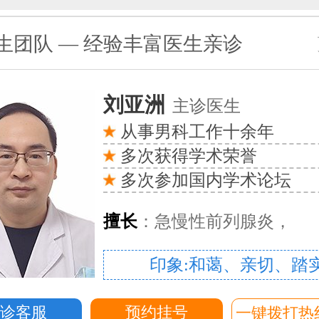
生团队 — 经验丰富医生亲诊
刘亚洲
主诊医生
从事男科工作十余年
多次获得学术荣誉
多次参加国内学术论坛
擅长
：急慢性前列腺炎，
印象:和蔼、亲切、踏
问诊客服
预约挂号
一键拨打热