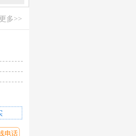
更多>>
刘亚洲
主诊
从事男科工
多次获得学
多次参加国
擅长
：急慢性
实
印象:
问诊客服
预约挂号
线电话