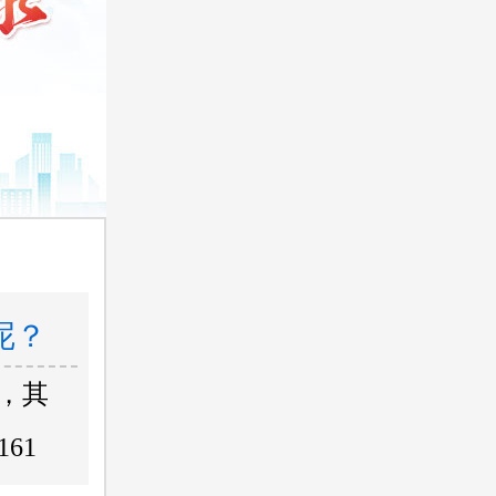
呢？
，其
161