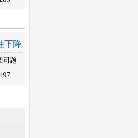
性下降
康问题
197