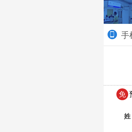
手
免
姓