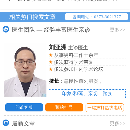
相关热门搜索文章
咨询电话：0373-3021377
医生团队 — 经验丰富医生亲诊
更多>>
刘亚洲
主诊医生
从事男科工作十余年
多次获得学术荣誉
多次参加国内学术论坛
擅长
：急慢性前列腺炎，
印象:和蔼、亲切、踏实
问诊客服
预约挂号
话
一键拨打热线电话
最新文章
更多>>