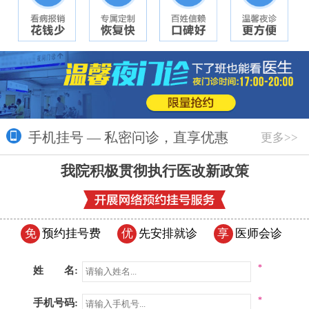
手机挂号 — 私密问诊，直享优惠
更多>>
我院积极贯彻执行医改新政策
免
预约挂号费
优
先安排就诊
享
医师会诊
*
姓 名:
*
手机号码: